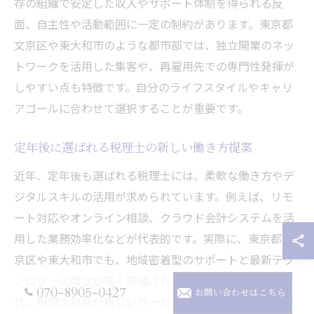
存の組織で安定した収入やサポート体制を得られる反
面、自主性や活動範囲に一定の制約があります。東京都
文京区や東大和市のような都市部では、独立開業のネッ
トワークを活用した集客や、再雇用先での専門性発揮が
しやすい点も特徴です。自分のライフスタイルやキャリ
アゴールに合わせて選択することが重要です。
定年後に選ばれる税理士の新しい働き方提案
近年、定年後も選ばれる税理士には、柔軟な働き方やデ
ジタルスキルの活用が求められています。例えば、リモ
ート対応やオンライン相談、クラウド会計システムを活
用した業務効率化などが代表的です。実際に、東京都文
京区や東大和市でも、地域密着型のサポートと最新テク
ノロジーの両立が高く評価されています。これからの時
070-8905-0427
お問い合わせはこちら
代、税理士自身が新しいサービス形態を取り入れ、ニー