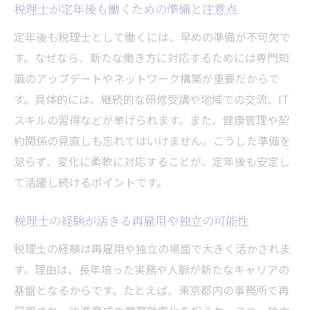
税理士との相性やコミュニケーションの重
税理士が定年後も働くための準備と注意点
要性
定年後も税理士として働くには、早めの準備が不可欠で
信頼できる税理士を選ぶ面談時の質問例
す。なぜなら、新たな働き方に対応するためには専門知
税務署と税理士の相談先選びの違いを知る
識のアップデートやネットワーク構築が重要だからで
税理士と税務署の役割の違いを理解する
す。具体的には、継続的な研修受講や地域での交流、IT
スキルの習得などが挙げられます。また、健康管理や契
税理士相談と税務署相談のメリット比較
約関係の見直しも忘れてはいけません。こうした準備を
どんな時に税理士へ相談すべきかの判断基
怠らず、変化に柔軟に対応することが、定年後も安定し
準
て活躍し続けるポイントです。
税理士が提供できる専門的サポートの特徴
税理士と税務署を使い分ける賢い相談方法
税理士の経験が活きる再雇用や独立の可能性
税理士選びが相談の満足度を左右する理由
税理士の経験は再雇用や独立の場面で大きく活かされま
ダメな税理士と良い税理士の特徴を比較
す。理由は、長年培った実務や人脈が新たなキャリアの
良い税理士とダメな税理士の見極め方解説
基盤となるからです。たとえば、東京都内の事務所で再
ダメな税理士にありがちな対応の特徴