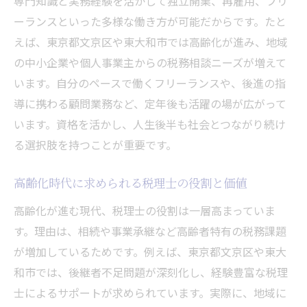
専門知識と実務経験を活かして独立開業、再雇用、フリ
税理士は生涯現役で働ける職業なのか
ーランスといった多様な働き方が可能だからです。たと
税理士が一生働き続けられる理由と背景
えば、東京都文京区や東大和市では高齢化が進み、地域
年齢を重ねても求められる税理士の専門性
の中小企業や個人事業主からの税務相談ニーズが増えて
税理士の定年制度と現役続行の選択肢
います。自分のペースで働くフリーランスや、後進の指
導に携わる顧問業務など、定年後も活躍の場が広がって
税理士を続ける上で大切な心構えとは
います。資格を活かし、人生後半も社会とつながり続け
税理士業界の高齢化から見る生涯現役の実
る選択肢を持つことが重要です。
態
定年後も税理士が社会に貢献できる理由
高齢化時代に求められる税理士の役割と価値
キャリア継続に役立つ税理士の働き方とは
高齢化が進む現代、税理士の役割は一層高まっていま
独立やフリーランスで広がる税理士の働き
す。理由は、相続や事業承継など高齢者特有の税務課題
方
が増加しているためです。例えば、東京都文京区や東大
再雇用や顧問契約など多様な税理士の選択
和市では、後継者不足問題が深刻化し、経験豊富な税理
肢
士によるサポートが求められています。実際に、地域に
税理士として長く働くためのスキルの磨き