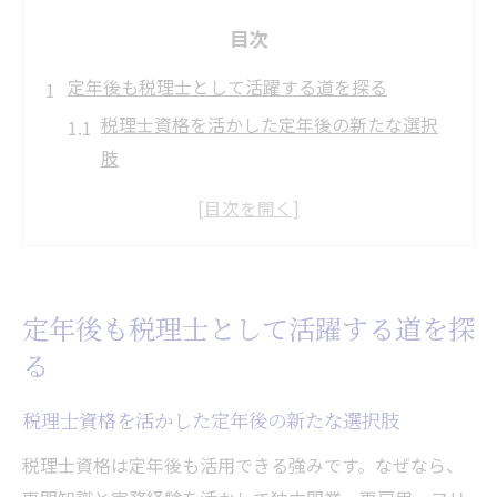
目次
定年後も税理士として活躍する道を探る
税理士資格を活かした定年後の新たな選択
肢
高齢化時代に求められる税理士の役割と価
値
東京都での税理士セカンドキャリアの実例
紹介
定年後も税理士として活躍する道を探
税理士が定年後も働くための準備と注意点
る
税理士の経験が活きる再雇用や独立の可能
性
税理士資格を活かした定年後の新たな選択肢
税理士として人生後半を充実させるポイン
税理士資格は定年後も活用できる強みです。なぜなら、
ト