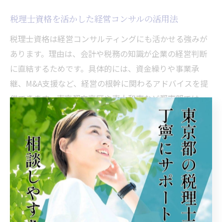
税理士資格を活かした経営コンサルの活用法
税理士資格は経営コンサルティングにも活かせる強みが
あります。理由は、会計や税務の知識が企業の経営判断
に直結するためです。具体的には、資金繰りや事業承
継、M&A支援など、経営の根幹に関わるアドバイスを提
供できます。東京都文京区や東大和市など都市部では、
税理士が経営顧問として継続的に企業をサポートする事
例も多数見られます。これにより、定年後も幅広い分野
で価値を発揮できます。
定年後も安心の税理士キャリアプラン策定術
定年後も安心して働くためには、早めにキャリアプラン
を策定することが重要です。理由は、将来の働き方や生
活設計を明確にすることで、無理なく長期的に活動でき