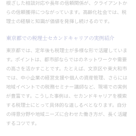
根ざした相談対応や長年の信頼関係が、クライアントか
方
らの信頼獲得につながっています。高齢化社会では、税
税理士の働き方改革と柔軟なキャリア形成
理士の経験と知識が価値を発揮し続けるのです。
税理士資格を活かした経営コンサルの活用
東京都での税理士セカンドキャリアの実例紹介
法
定年後も安心の税理士キャリアプラン策定
東京都では、定年後も税理士が多様な形で活躍していま
術
す。ポイントは、都市部ならではのネットワークや需要
の高さを活かすことです。たとえば、文京区や東大和市
信頼できる税理士を見極めるポイント解説
では、中小企業の経営支援や個人の資産管理、さらには
税理士選びで重視すべき実績と人柄の見方
地域イベントでの税務セミナー講師など、現場での実例
面談で確認したい税理士の対応力と誠実さ
が豊富です。こうした事例は、セカンドキャリアを模索
税理士の専門分野や得意領域を把握する方
する税理士にとって具体的な道しるべとなります。自分
法
の得意分野や地域ニーズに合わせた働き方が、長く活躍
口コミや紹介から信頼できる税理士を探す
するコツです。
コツ