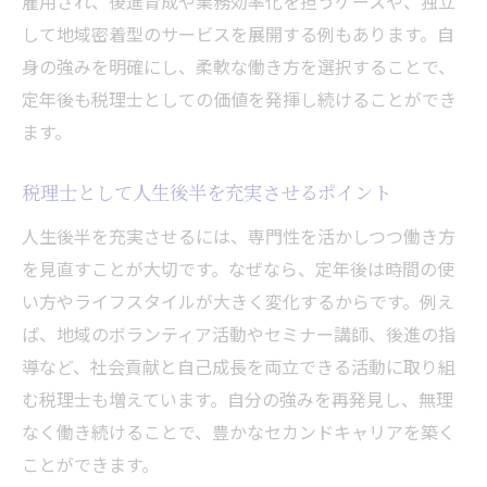
雇用され、後進育成や業務効率化を担うケースや、独立
信頼できる税理士に共通する姿勢と対応力
して地域密着型のサービスを展開する例もあります。自
身の強みを明確にし、柔軟な働き方を選択することで、
税理士選びで失敗しないための注意ポイン
定年後も税理士としての価値を発揮し続けることができ
ト
ます。
実際の声からみる税理士の良し悪しの判断
基準
税理士として人生後半を充実させるポイント
税理士の選び方で後悔しないためのコツ
人生後半を充実させるには、専門性を活かしつつ働き方
独立や再雇用で広がる税理士のセカンドキャリ
を見直すことが大切です。なぜなら、定年後は時間の使
ア
い方やライフスタイルが大きく変化するからです。例え
税理士の独立開業と再雇用のメリット比較
ば、地域のボランティア活動やセミナー講師、後進の指
定年後に選ばれる税理士の新しい働き方提
導など、社会貢献と自己成長を両立できる活動に取り組
案
む税理士も増えています。自分の強みを再発見し、無理
税理士として再スタートするための実践ポ
なく働き続けることで、豊かなセカンドキャリアを築く
イント
ことができます。