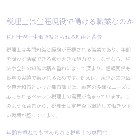
フリーランス税理士が活躍する現場の実例
税理士転職市場の動向とキャリア形成のヒ
税理士は生涯現役で働ける職業なのか
ント
税理士のセカンドキャリア成功に必要な準
税理士が一生働き続けられる理由と背景
備
税理士は専門知識と経験が重視される職業であり、年齢
定年後の安心を支える税理士選びの極意
を問わず活躍できる点が大きな魅力です。なぜなら、税
定年後も安心できる税理士選びの鉄則
法や会計の知識は積み重ねによって深まり、信頼関係も
将来を見据えた税理士との長期的な関係構
長年の実績で築かれるためです。例えば、東京都文京区
築
や東大和市といった都市部では、顧客の多様なニーズに
税理士選びで重視したいサポート体制の違
応えられるベテラン税理士の需要が高まっています。こ
い
のような背景から、税理士は定年後も継続して働きやす
失敗しない税理士選びのための心構え
い環境が整っています。
信頼できる税理士に出会うための実践法
年齢を重ねても求められる税理士の専門性
税理士とともに歩む定年後の安心プラン