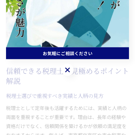
るからです。具体的な方法としては、今後の収入の見通
しや希望する勤務形態、必要なスキルの棚卸しなどをリ
ストアップし、段階的に準備を進めることが挙げられま
す。これにより、変化する環境にも柔軟に対応しなが
ら、充実したセカンドキャリアを実現できます。
お気軽にご相談ください
お気軽にご相談ください
信頼できる税理士を見極めるポイント
解説
税理士選びで重視すべき実績と人柄の見方
税理士として定年後も活躍するためには、実績と人柄の
両面を重視することが重要です。理由は、長年の経験や
資格だけでなく、信頼関係を築けるかが依頼の満足度を
左右するからです。例えば、東京都文京区や東大和市な