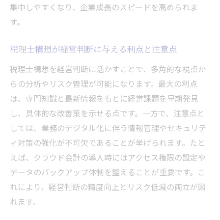
集中しやすくなり、企業成長のスピードを高められま
税理士選定で失敗しないための注意点
す。
経営効率化を実現する税理士活用術
税理士構想が経営判断に与える利点と注意点
今注目の税理士構想と実務改善の秘訣
税理士構想が注目される理由と背景解説
税理士構想を経営判断に活かすことで、多角的な視点か
らの分析やリスク管理が可能になります。最大の利点
実務改善に役立つ税理士の工夫と事例
は、専門知識と最新情報をもとに経営課題を早期発見
税理士が提案する最新の実務改善手法
し、具体的な改善策を示せる点です。一方で、注意点と
税理士構想が実務に活きる具体的な場面
しては、業務のデジタル化に伴う情報管理やセキュリテ
税理士と実務担当者が協力する効果
ィ対策の強化が不可欠であることが挙げられます。たと
税理士構想による実務改革の最前線
えば、クラウド会計の導入時にはアクセス権限の設定や
税理士構想を実践に活かすためのポイント
データのバックアップ体制を整えることが重要です。こ
税理士構想を現場で活かすための工夫
れにより、経営判断の精度向上とリスク低減の両立が図
税理士が実践する構想の具体的な進め方
れます。
税理士構想で経営課題を解決する秘訣