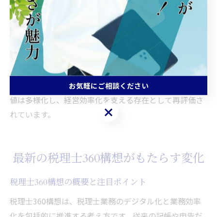
経営効率化を支える税理士の価値再発見
経営効率化の実現には、税理士の専門知識と実践力が不
可欠です。なぜなら、税務や会計の枠を超えた経営支援
が求められているからです。たとえば、資金計画の立案
や経営戦略のサポートなど、税理士が経営パートナーと
して機能する場面が増えています。今後も、税理士の価
お気軽にご相談ください
値は多様化し、経営効率化を支える存在として再評価さ
お気軽にご相談ください
れています。
最新の税理士360構想がもたらす変化
税理士360構想の概要と注目ポイント
税理士360構想は、税理士業務のデジタル化と業務効率
化を包括的に推進する考え方です。従来の記帳や申告だ