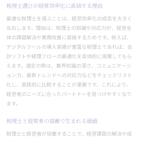
税理士選びが経営効率化に直結する理由
税理士が語る構想実践の成功事例
最適な税理士を選ぶことは、経営効率化の成否を大きく
税理士構想を定着させるための工夫とは
左右します。理由は、税理士の知識や対応力が、経営全
今後の税理士構想活用に向けた展望
体の課題解決や業務改善に直結するためです。例えば、
デジタルツールの導入実績が豊富な税理士であれば、会
計ソフトや経理フローの最適化を具体的に提案してもら
えます。選定の際は、業界知識の深さ、コミュニケーシ
ョン力、最新トレンドへの対応力などをチェックリスト
化し、実践的に比較することが重要です。これにより、
経営者のニーズに合ったパートナーを見つけやすくなり
ます。
税理士と経営者の協働で生まれる価値
税理士と経営者が協働することで、経営課題の解決や成