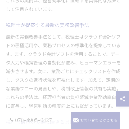
これらの実例は、経営効率化に直結する具体的な成果と
して注目されています。
税理士が提案する最新の実務改善手法
最新の実務改善手法として、税理士はクラウド会計ソフ
トの積極活用や、業務プロセスの標準化を提案していま
す。まず、クラウド会計ソフトを活用することで、デー
タ入力や帳簿管理の自動化が進み、ヒューマンエラーを
減少させます。次に、業務ごとにチェックリストを作成
し、タスクの進行状況を可視化します。加えて、定期的
な業務フローの見直しや、税制改正情報の共有も実施。
これらの手法は、経理担当者の負担軽減や業務効率向上
に寄与し、経営判断の精度向上にも繋がっています。
070-8905-0427
お問い合わせはこちら
税理士構想が実務に活きる具体的な場面