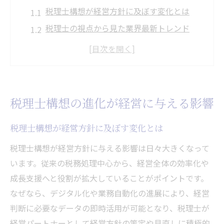
税理士構想が経営方針に及ぼす変化とは
税理士の視点から見た業界最新トレンド
経営効率化を促す税理士の新たな役割像
税理士構想が経営判断に与える利点と注意
点
税理士選びが経営効率化に直結する理由
税理士構想の進化が経営に与える影響
税理士と経営者の協働で生まれる価値
デジタル時代に求められる税理士像とは
税理士構想が経営方針に及ぼす変化とは
デジタル対応で進化する税理士の役割
税理士構想が経営方針に与える影響は日々大きくなって
税理士に必要なデジタルスキルと実務例
います。従来の税務処理中心から、経営全体の効率化や
成長支援へと役割が拡大していることがポイントです。
税理士業務のデジタル化がもたらす効果
なぜなら、デジタル化や業務自動化の進展により、経営
税理士が活用すべき最新デジタルツール
判断に必要なデータの即時活用が可能となり、税理士が
税理士と経営者の連携を強化する方法
経営パートナーとして経営方針の策定や見直しに積極的