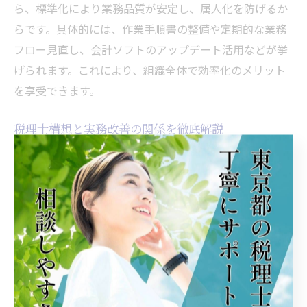
ら、標準化により業務品質が安定し、属人化を防げるか
らです。具体的には、作業手順書の整備や定期的な業務
フロー見直し、会計ソフトのアップデート活用などが挙
げられます。これにより、組織全体で効率化のメリット
を享受できます。
税理士構想と実務改善の関係を徹底解説
税理士構想は、経営効率化を実現するための実務改善と
密接に関係しています。その理由は、構想に基づき業務
改革に着手することで、事務所の生産性が向上するから
です。たとえば、ペーパーレス化やクラウド会計の導入
は、構想の一環として推進されており、実際の業務改善
に直結しています。これにより、税理士事務所は変化す
る社会に柔軟に対応できます。