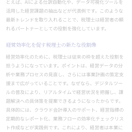
とえば、AIによる仕訳自動化や、データ可視化ツールを
税理士の視点で考える360構想の活用方法
活用した経営課題の抽出などが代表例です。このような
税理士360構想と経営者の新たな連携術
最新トレンドを取り入れることで、税理士は経営者の頼
会計ソフト活用で広がる税理士の可能性
れるパートナーとしての役割を強化しています。
税理士が会計ソフトを選ぶ際の要点
会計ソフト導入時に税理士ができる支援
経営効率化を促す税理士の新たな役割像
税理士と会計ソフトの連携による効率化
経営効率化のために、税理士は従来の枠を超えた役割を
税理士の業務改革を加速する会計ソフト
担うようになっています。ポイントは、経営データの分
税理士の視点で見る会計ソフト活用法
析や業務プロセスの見直し、さらには事業計画の策定支
税理士構想と会計ソフトの未来展望
援まで広がっていることです。なぜなら、デジタルツー
ルの普及により、リアルタイムで経営状況を把握し、課
経営効率化を実現する税理士の選び方
題解決への具体策を提案できるようになったからです。
経営効率化に強い税理士を選ぶ判断基準
具体的には、クラウド会計導入のサポート、経営指標の
税理士選びで押さえたい重要ポイント
定期的なレポート化、業務フローの効率化チェックリス
信頼できる税理士の見極め方と比較方法
ト作成などが実践例です。これにより、経営者は本業に
税理士との相性が経営に与える影響