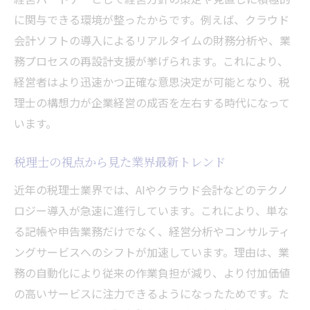
デジタル時代に信頼される税理士の条件
に関与できる環境が整ったからです。例えば、クラウド
業務効率化を叶える税理士の新たな役割
会計ソフトの導入によるリアルタイムの財務分析や、業
税理士が担う業務効率化の実践ポイント
務プロセスの再設計支援が挙げられます。これにより、
会計ソフト導入で広がる税理士の強み
経営者はより迅速かつ正確な意思決定が可能となり、税
理士の構想力が企業経営の成否を左右する時代になって
税理士による業務自動化の最新事例紹介
います。
税理士が提案する効率化のノウハウとは
税理士構想と実務改善の関係を徹底解説
税理士の視点から見た業界最新トレンド
経営効率化を支える税理士の価値再発見
近年の税理士業界では、AIやクラウド会計などのテクノ
最新の税理士360構想がもたらす変化
ロジー導入が急速に進行しています。これにより、単な
税理士360構想の概要と注目ポイント
る記帳や申告業務だけでなく、経営分析やコンサルティ
税理士360構想が業界にもたらす影響
ングサービスへのシフトが加速しています。理由は、業
税理士の働き方改革と360構想の相乗効果
務の自動化により従来の作業負担が減り、より付加価値
税理士360構想が実現する業務効率化
の高いサービスに注力できるようになったためです。た